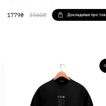
1779₴
3560₴
Докладніше про тов
-