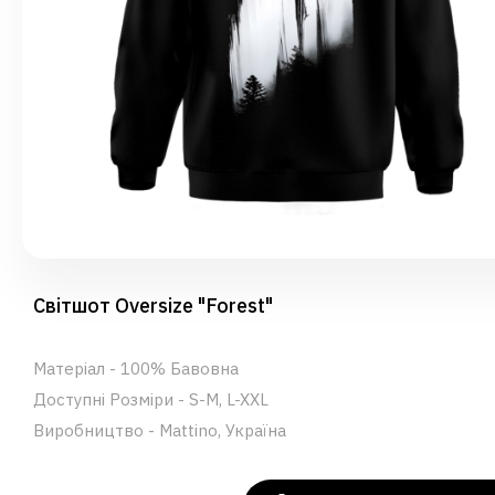
Світшот Oversize "Forest"
Матеріал - 100% Бавовна
Доступні Розміри - S-M, L-XXL
Виробництво - Mattino, Україна