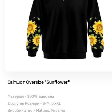
Світшот Oversize "Sunflower"
Матеріал - 100% Бавовна
Доступні Розміри - S-M, L-XXL
Виробництво - Mattino, Україна