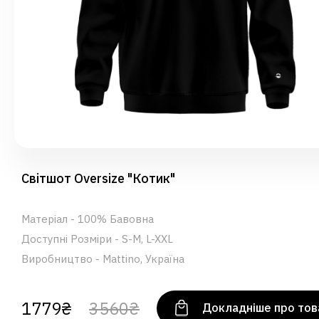
Світшот Oversize "Котик"
Матеріал - 100% Бавовна
Доступні Розміри - S-M, L-XXL
Виробництво - Mattino, Україна
1779₴
3560₴
Докладніше про тов