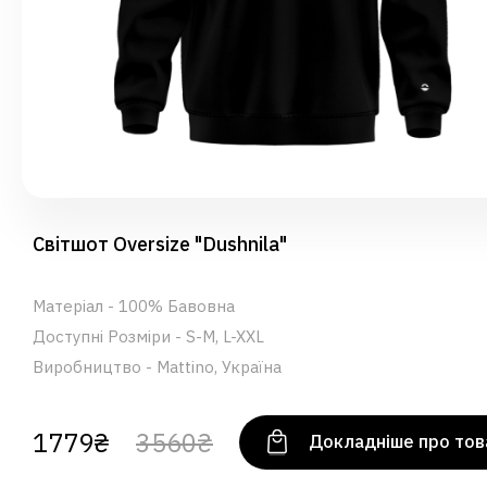
Світшот Oversize "Dushnila"
Матеріал - 100% Бавовна
Доступні Розміри - S-M, L-XXL
Виробництво - Mattino, Україна
1779₴
3560₴
Докладніше про тов