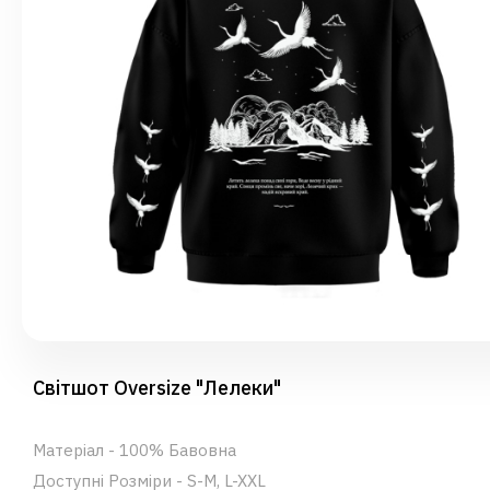
Світшот Oversize "Лелеки"
Матеріал - 100% Бавовна
Доступні Розміри - S-M, L-XXL