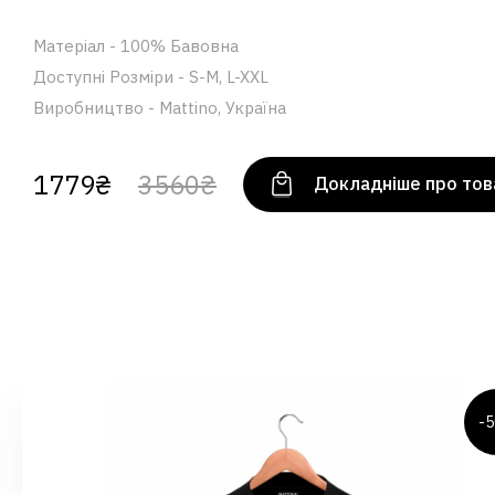
Матеріал - 100% Бавовна
Доступні Розміри - S-M, L-XXL
Виробництво - Mattino, Україна
1779₴
3560₴
Докладніше про тов
-