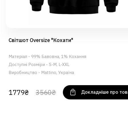
Світшот Oversize "Кохати"
Матеріал - 99% Бавовна, 1% Кохання
Доступні Розміри - S-M, L-XXL
Виробництво - Mattino, Україна
1779₴
3560₴
Докладніше про тов