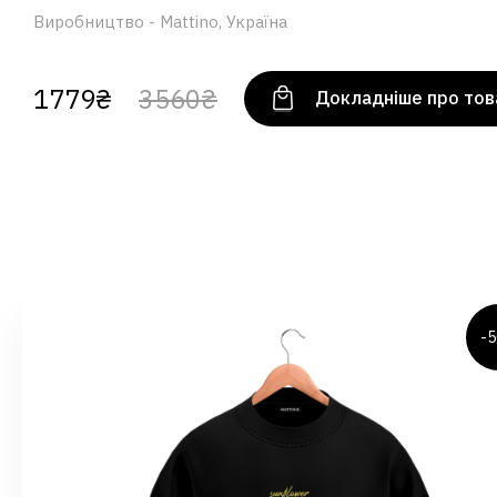
Виробництво - Mattino, Україна
1779₴
3560₴
Докладніше про тов
-