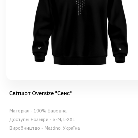
Світшот Oversize "Сенс"
Матеріал - 100% Бавовна
Доступні Розміри - S-M, L-XXL
Виробництво - Mattino, Україна