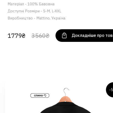
Матеріал - 100% Бавовна
Доступні Розміри - S-M, L-XXL
Виробництво - Mattino, Україна
1779₴
3560₴
Докладніше про тов
-