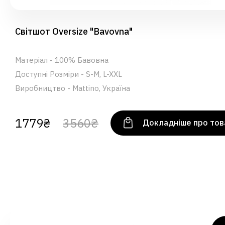
Світшот Oversize "Bavovna"
Матеріал - 100% Бавовна
Доступні Розміри - S-M, L-XXL
Виробництво - Mattino, Україна
1779₴
3560₴
Докладніше про тов