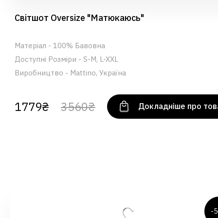
Світшот Oversize "Матюкаюсь"
Матеріал - 100% Бавовна
Доступні Розміри - S-M, L-XXL
Виробництво - Mattino, Україна
1779₴
3560₴
Докладніше про тов
-