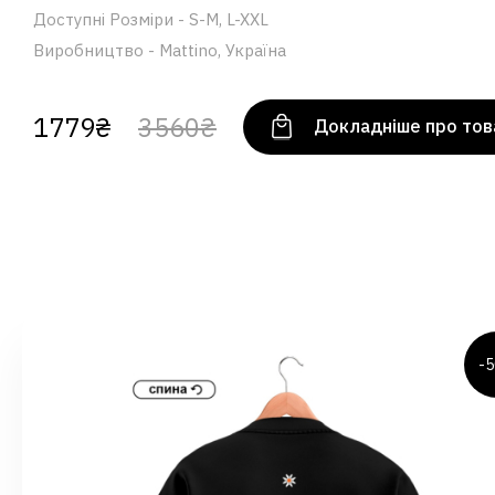
Доступні Розміри - S-M, L-XXL
Виробництво - Mattino, Україна
1779₴
3560₴
Докладніше про тов
-