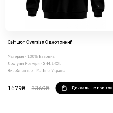
Світшот Oversize Однотонний
Матеріал - 100% Бавовна
Доступні Розміри - S-M, L-XXL
Виробництво - Mattino, Україна
1679₴
3360₴
Докладніше про тов