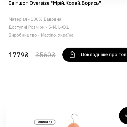
Світшот Oversize "Мрій.Кохай.Борись"
Матеріал - 100% Бавовна
Доступні Розміри - S-M, L-XXL
Виробництво - Mattino, Україна
1779₴
3560₴
Докладніше про тов
-