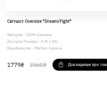
Світшот Oversize "Dream/Fight"
Матеріал - 100% Бавовна
Доступні Розміри - S-M, L-XXL
Виробництво - Mattino, Україна
1779₴
3560₴
Докладніше про тов