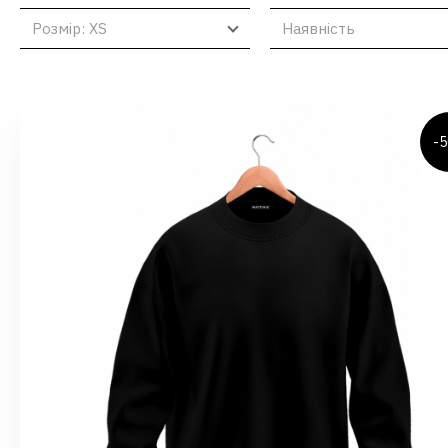
Розмір: XS
Наявнiсть
-