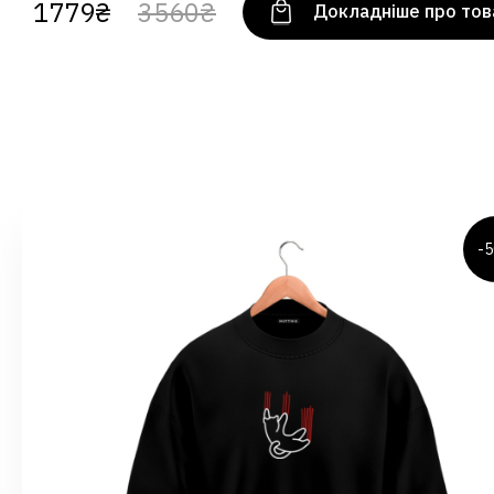
1779₴
3560₴
Докладніше про тов
-