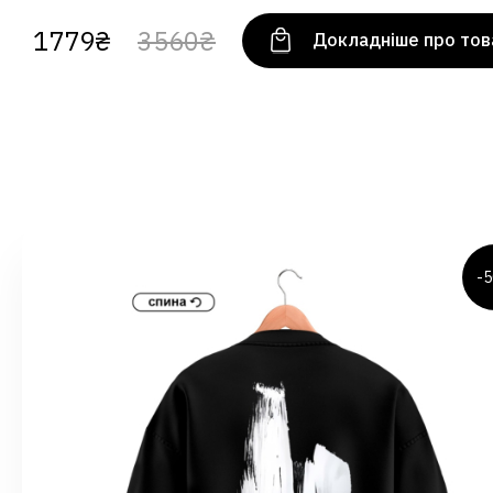
1779₴
3560₴
Докладніше про тов
-