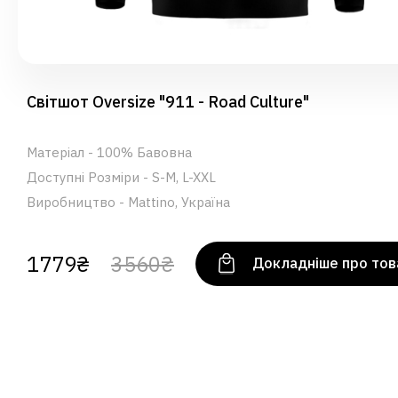
Світшот Oversize "911 - Road Culture"
Матеріал - 100% Бавовна
Доступні Розміри - S-M, L-XXL
Виробництво - Mattino, Україна
1779₴
3560₴
Докладніше про тов