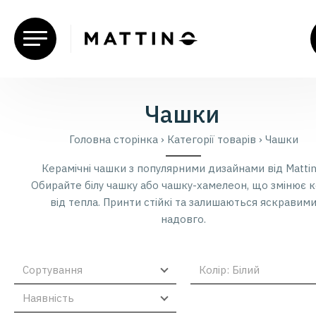
Чашки
Головна сторiнка
›
Категорії товарів
›
Чашки
Керамічні чашки з популярними дизайнами від Mattin
Обирайте білу чашку або чашку-хамелеон, що змінює к
від тепла. Принти стійкі та залишаються яскравим
надовго.
Сортування
Колiр: Бiлий
Наявнiсть