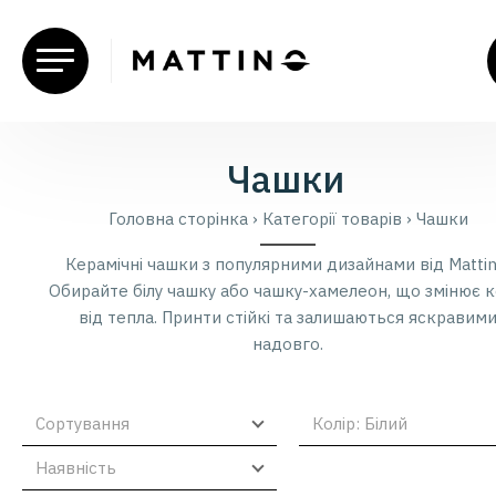
Чашки
Головна сторiнка
›
Категорії товарів
›
Чашки
Керамічні чашки з популярними дизайнами від Mattin
Обирайте білу чашку або чашку-хамелеон, що змінює к
від тепла. Принти стійкі та залишаються яскравим
надовго.
Сортування
Колiр: Бiлий
Наявнiсть